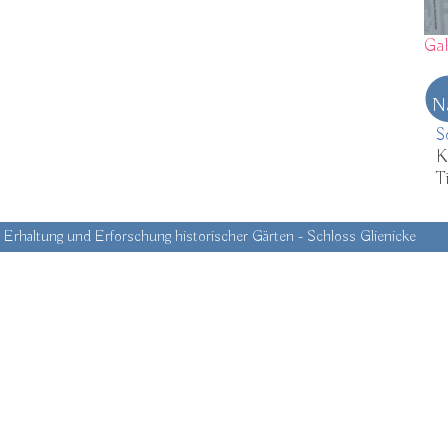
Gal
N
S
K
T
e Erhaltung und Erforschung historischer Gärten - Schloss Glienicke