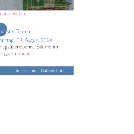
erie ansehen...
äch
ster Termin
onntag, 09. August 2026
riegsüberlebende Bäume im
iergarten
mehr...
Impressum
Datenschutz